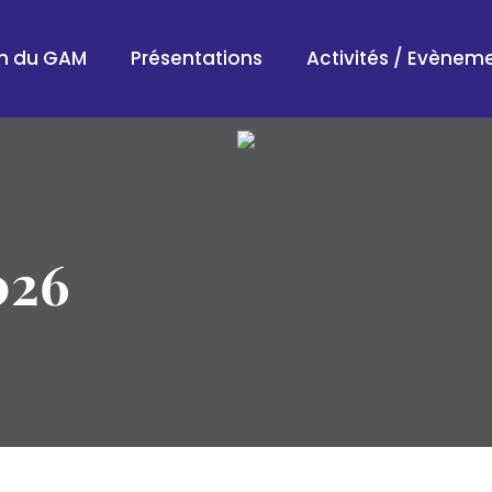
on du GAM
Présentations
Activités / Evènem
026