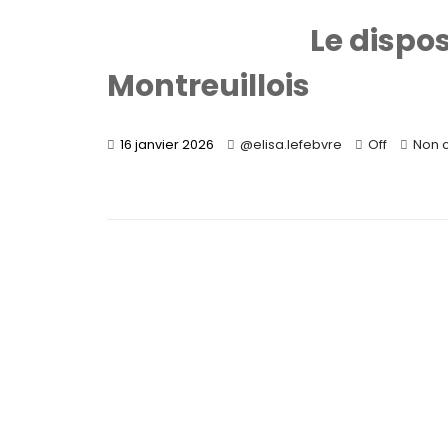
Le dispo
Montreuillois
16 janvier 2026
@elisa.lefebvre
Off
Non 