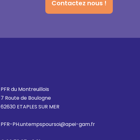
Contactez nous !
PFR du Montreuillois
7 Route de Boulogne
62630 ETAPLES SUR MER
PFR-PH.untempspoursoi@apei-gam.fr